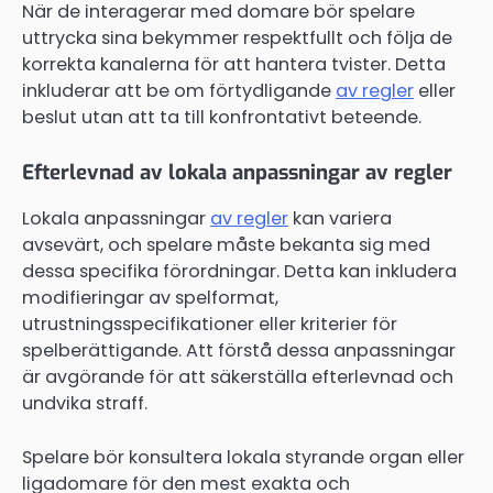
När de interagerar med domare bör spelare
uttrycka sina bekymmer respektfullt och följa de
korrekta kanalerna för att hantera tvister. Detta
inkluderar att be om förtydligande
av regler
eller
beslut utan att ta till konfrontativt beteende.
Efterlevnad av lokala anpassningar av regler
Lokala anpassningar
av regler
kan variera
avsevärt, och spelare måste bekanta sig med
dessa specifika förordningar. Detta kan inkludera
modifieringar av spelformat,
utrustningsspecifikationer eller kriterier för
spelberättigande. Att förstå dessa anpassningar
är avgörande för att säkerställa efterlevnad och
undvika straff.
Spelare bör konsultera lokala styrande organ eller
ligadomare för den mest exakta och