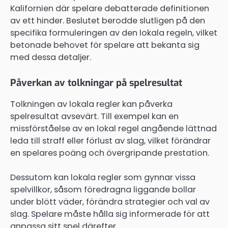
Kalifornien där spelare debatterade definitionen
av ett hinder. Beslutet berodde slutligen på den
specifika formuleringen av den lokala regeln, vilket
betonade behovet för spelare att bekanta sig
med dessa detaljer.
Påverkan av tolkningar på spelresultat
Tolkningen av lokala regler kan påverka
spelresultat avsevärt. Till exempel kan en
missförståelse av en lokal regel angående lättnad
leda till straff eller förlust av slag, vilket förändrar
en spelares poäng och övergripande prestation.
Dessutom kan lokala regler som gynnar vissa
spelvillkor, såsom föredragna liggande bollar
under blött väder, förändra strategier och val av
slag. Spelare måste hålla sig informerade för att
anpassa sitt spel därefter.