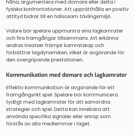
håna, argumentera med domare eller delta i
fysiska konfrontationer. Att upprätthålla en positiv
attityd bidrar till en hälsosam tävlingsmiljö.
Vidare bör spelare uppmuntra sina lagkamrater
och fira framgångar tillsammans. Att erkänna
andras insatser främjar kamratskap och
förbättrar lagdynamiken, vilket är avgörande för
den övergripande prestationen.
Kommunikation med domare och lagkamrater
Effektiv kommunikation är avgörande för ett
framgångsrikt spel. Spelare bör kommunicera
tydligt med lagkamrater för att samordna
strategier och spel. Detta kan innebära att
använda specifika signaler eller anrop som
förstås av alla medlemmar i laget.