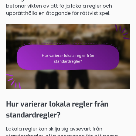
betonar vikten av att följa lokala regler och
upprätthålla en åtagande för rättvist spel.
Hur varierar lokala regler från
standardregler?
Lokala regler kan skilja sig avsevärt från