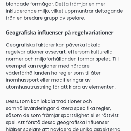
blandade förmågor. Detta främjar en mer
inkluderande miljö, vilket uppmuntrar deltagande
från en bredare grupp av spelare.
Geografiska influenser på regelvariationer
Geografiska faktorer kan påverka lokala
regelvariationer avsevärt, eftersom kulturella
normer och miljöförhållanden formar spelet. Till
exempel kan regioner med hårdare
väderförhållanden ha regler som tillåter
inomhussport eller modifieringar av
utomhusutrustning för att klara av elementen.
Dessutom kan lokala traditioner och
samhällsvärderingar diktera specifika regler,
såsom de som främjar sportslighet eller rättvist
spel. Att förstå dessa geografiska influenser
hjälper spelare att navigera de unika aspekterna