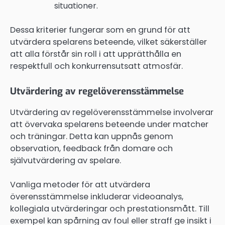
situationer.
Dessa kriterier fungerar som en grund för att
utvärdera spelarens beteende, vilket säkerställer
att alla förstår sin roll i att upprätthålla en
respektfull och konkurrensutsatt atmosfär.
Utvärdering av regelöverensstämmelse
Utvärdering av regelöverensstämmelse involverar
att övervaka spelarens beteende under matcher
och träningar. Detta kan uppnås genom
observation, feedback från domare och
självutvärdering av spelare.
Vanliga metoder för att utvärdera
överensstämmelse inkluderar videoanalys,
kollegiala utvärderingar och prestationsmått. Till
exempel kan spårning av foul eller straff ge insikt i