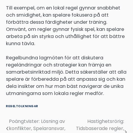
Till exempel, om en lokal regel gynnar snabbhet
och smidighet, kan spelare fokusera på att
förbättra dessa färdigheter under träning.
Omvänt, om regler gynnar fysisk spel, kan spelare
arbeta på sin styrka och uthållighet för att bättre
kunna tävla.
Regelbundna lagmöten för att diskutera
regeländringar och strategier kan främja en
samarbetsinriktad miljö. Detta säkerställer att alla
spelare är förberedda på att anpassa sig och kan
dela insikter om hur man bäst navigerar de unika
utmaningarna som lokala regler medför.
REGELTOLKNINGAR
Poängtvister: Lösning av
Hastighetsrörig:
Post
konflikter, Spelaransvar,
Tidsbaserade regler,