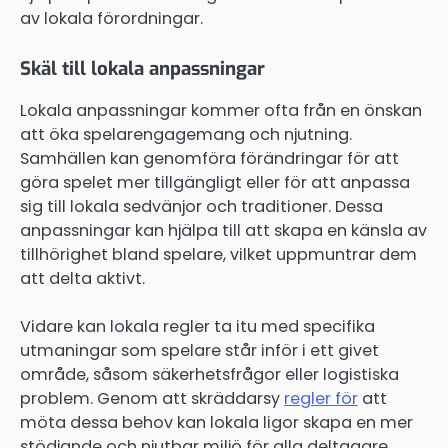
av lokala förordningar.
Skäl till lokala anpassningar
Lokala anpassningar kommer ofta från en önskan
att öka spelarengagemang och njutning.
Samhällen kan genomföra förändringar för att
göra spelet mer tillgängligt eller för att anpassa
sig till lokala sedvänjor och traditioner. Dessa
anpassningar kan hjälpa till att skapa en känsla av
tillhörighet bland spelare, vilket uppmuntrar dem
att delta aktivt.
Vidare kan lokala regler ta itu med specifika
utmaningar som spelare står inför i ett givet
område, såsom säkerhetsfrågor eller logistiska
problem. Genom att skräddarsy
regler för
att
möta dessa behov kan lokala ligor skapa en mer
stödjande och njutbar miljö för alla deltagare.