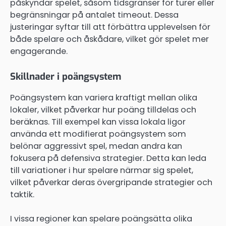
påskyndar spelet, såsom tidsgränser för turer eller
begränsningar på antalet timeout. Dessa
justeringar syftar till att förbättra upplevelsen för
både spelare och åskådare, vilket gör spelet mer
engagerande.
Skillnader i poängsystem
Poängsystem kan variera kraftigt mellan olika
lokaler, vilket påverkar hur poäng tilldelas och
beräknas. Till exempel kan vissa lokala ligor
använda ett modifierat poängsystem som
belönar aggressivt spel, medan andra kan
fokusera på defensiva strategier. Detta kan leda
till variationer i hur spelare närmar sig spelet,
vilket påverkar deras övergripande strategier och
taktik.
I vissa regioner kan spelare poängsätta olika