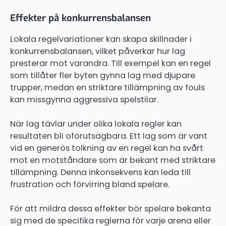
Effekter på konkurrensbalansen
Lokala regelvariationer kan skapa skillnader i
konkurrensbalansen, vilket påverkar hur lag
presterar mot varandra. Till exempel kan en regel
som tillåter fler byten gynna lag med djupare
trupper, medan en striktare tillämpning av fouls
kan missgynna aggressiva spelstilar.
När lag tävlar under olika lokala regler kan
resultaten bli oförutsägbara. Ett lag som är vant
vid en generös tolkning av en regel kan ha svårt
mot en motståndare som är bekant med striktare
tillämpning. Denna inkonsekvens kan leda till
frustration och förvirring bland spelare.
För att mildra dessa effekter bör spelare bekanta
sig med de specifika reglerna för varje arena eller