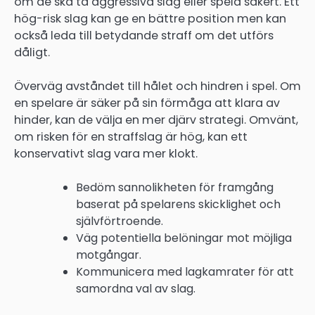
om de ska ta aggressiva slag eller spela säkert. Ett
hög-risk slag kan ge en bättre position men kan
också leda till betydande straff om det utförs
dåligt.
Överväg avståndet till hålet och hindren i spel. Om
en spelare är säker på sin förmåga att klara av
hinder, kan de välja en mer djärv strategi. Omvänt,
om risken för en straffslag är hög, kan ett
konservativt slag vara mer klokt.
Bedöm sannolikheten för framgång
baserat på spelarens skicklighet och
självförtroende.
Väg potentiella belöningar mot möjliga
motgångar.
Kommunicera med lagkamrater för att
samordna val av slag.