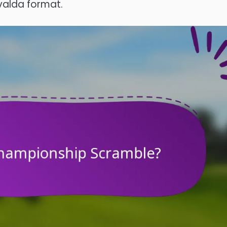
 valda format.