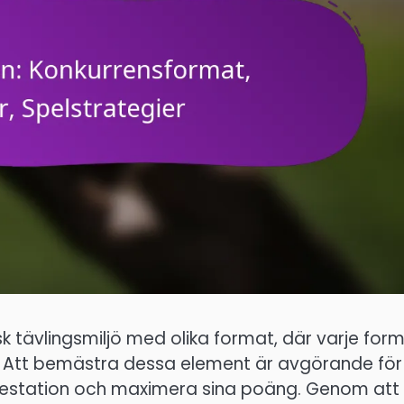
tävlingsmiljö med olika format, där varje for
. Att bemästra dessa element är avgörande för
prestation och maximera sina poäng. Genom att