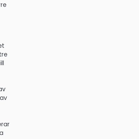
rre
et
tre
ll
 av
 av
erar
ta