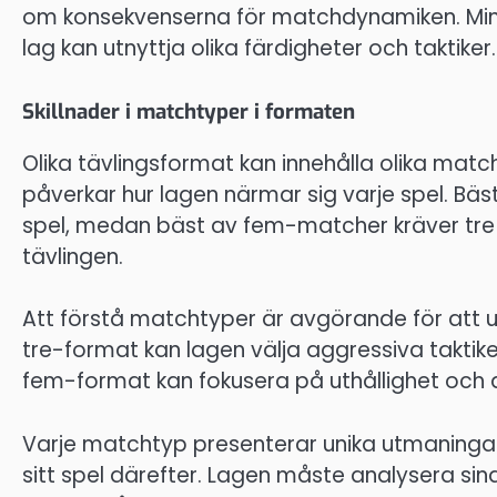
om konsekvenserna för matchdynamiken. Mind
lag kan utnyttja olika färdigheter och taktiker.
Skillnader i matchtyper i formaten
Olika tävlingsformat kan innehålla olika match
påverkar hur lagen närmar sig varje spel. Bäs
spel, medan bäst av fem-matcher kräver tre vins
tävlingen.
Att förstå matchtyper är avgörande för att 
tre-format kan lagen välja aggressiva taktik
fem-format kan fokusera på uthållighet och 
Varje matchtyp presenterar unika utmaningar o
sitt spel därefter. Lagen måste analysera si