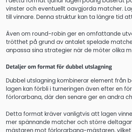
I detta format tjänar lagen poäng baserat p
vinster och eventuellt oavgjorda matcher. La
till vinnare. Denna struktur kan ta längre tid 
Även om round-robin ger en omfattande utvär
trötthet på grund av antalet spelade matcher
anpassa sina strategier när de möter olika m
Detaljer om format för dubbel utslagning
Dubbel utslagning kombinerar element från bå
lagen kan förbli i turneringen även efter en f
förlorarbana, där den senare ger en andra ch
Detta format kräver vanligtvis att lagen vinner 
mer spännande matcher och större deltagand
mästaren mot förlorarbana-mästaren, vilket t