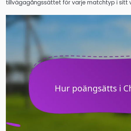
tillvägagångssättet för varje matchtyp i sitt