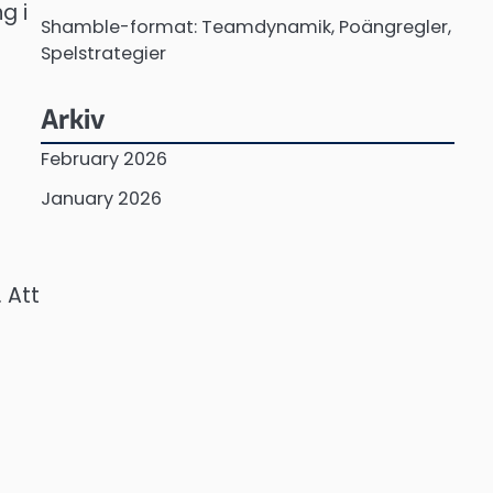
g i
Shamble-format: Teamdynamik, Poängregler,
Spelstrategier
Arkiv
February 2026
January 2026
 Att
n