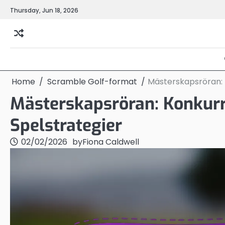
Skip
Thursday, Jun 18, 2026
to
content
Home
Scramble Golf-format
Mästerskapsröran: 
Mästerskapsröran: Konkurr
Spelstrategier
02/02/2026
by
Fiona Caldwell