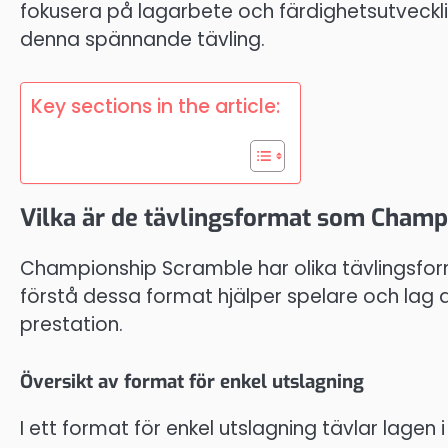
fokusera på lagarbete och färdighetsutveckli
denna spännande tävling.
Key sections in the article:
Vilka är de tävlingsformat som Champ
Championship Scramble har olika tävlingsfo
förstå dessa format hjälper spelare och lag 
prestation.
Översikt av format för enkel utslagning
I ett format för enkel utslagning tävlar lagen